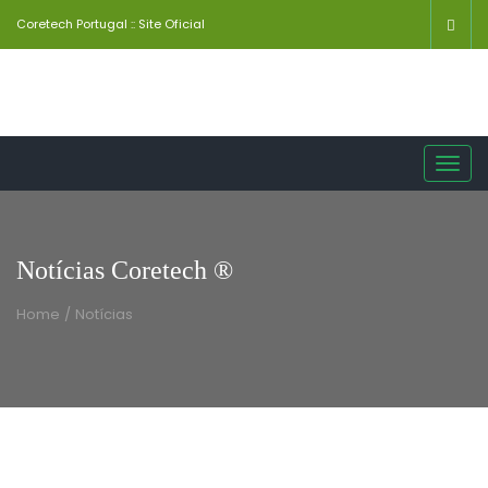
Coretech Portugal :: Site Oficial
Toggl
navig
Notícias Coretech ®
Home
/
Notícias