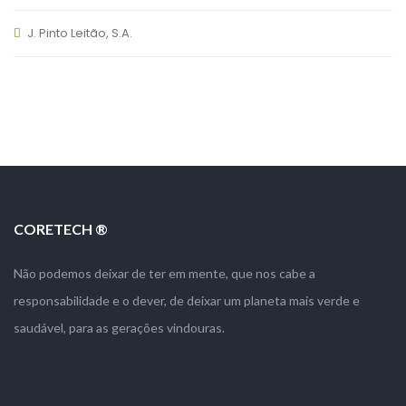
J. Pinto Leitão, S.A.
CORETECH ®
Não podemos deixar de ter em mente, que nos cabe a
responsabilidade e o dever, de deixar um planeta mais verde e
saudável, para as gerações vindouras.