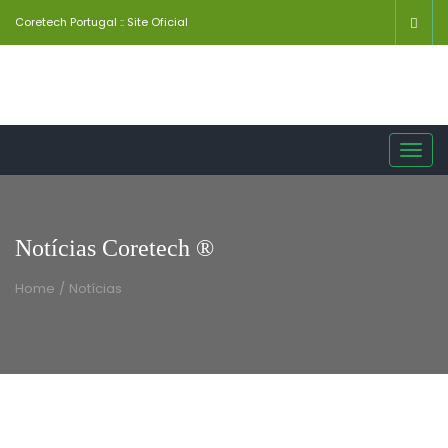
Coretech Portugal :: Site Oficial
Toggl
navig
Notícias Coretech ®
Home
/
Notícias