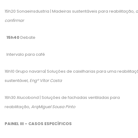
15h20 Sonaeinsdustria | Madeiras sustentáveis para reabilitação,
confirmar
15h40
Debate
Intervalo para café
16h10 Grupo navarra| Soluções de caixilharias para uma reabilitaç
sustentável,
Engº Vítor Costa
16h30 Alucobond | Soluções de fachadas ventiladas para
reabilitação,
ArqMiguel Sousa Pinto
PAINEL III – CASOS ESPECÍFICOS