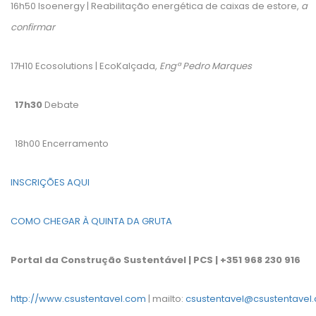
16h50 Isoenergy | Reabilitação energética de caixas de estore,
a
confirmar
17H10 Ecosolutions | EcoKalçada,
Engª Pedro Marques
17h30
Debate
18h00 Encerramento
INSCRIÇÕES AQUI
COMO CHEGAR À QUINTA DA GRUTA
Portal da Construção Sustentável | PCS | +351 968 230 916
http://www.csustentavel.com
| mailto:
csustentavel@csustentavel