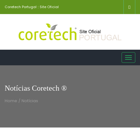
Coretech Portugal :: Site Oficial
Toggl
navig
Notícias Coretech ®
Home
/
Notícias