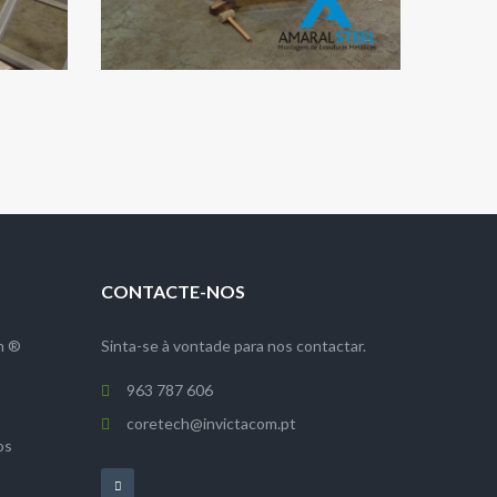
CONTACTE-NOS
h ®
Sinta-se à vontade para nos contactar.
o
963 787 606
coretech@invictacom.pt
os