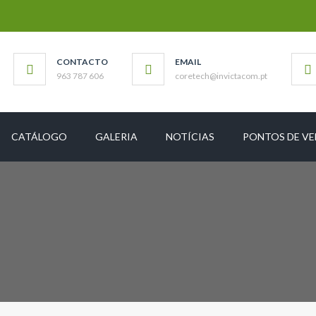
CONTACTO
EMAIL
963 787 606
coretech@invictacom.pt
CATÁLOGO
GALERIA
NOTÍCIAS
PONTOS DE V