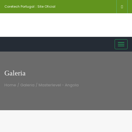
Coretech Portugal :: Site Oficial
Toggl
navig
Galeria
Home
/
Galeria
/
Masterlevel - Angola