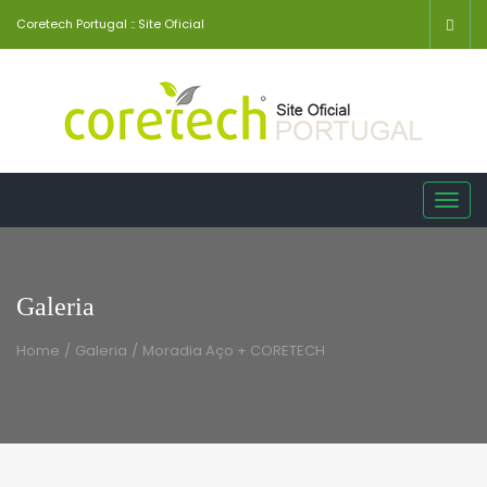
Coretech Portugal :: Site Oficial
Toggl
navig
Galeria
Home
/
Galeria
/
Moradia Aço + CORETECH