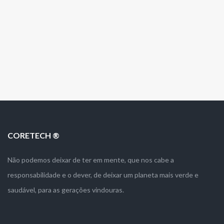
CORETECH ®
Não podemos deixar de ter em mente, que nos cabe a
responsabilidade e o dever, de deixar um planeta mais verde e
saudável, para as gerações vindouras.